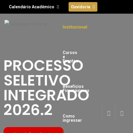
Calendário Acadêmico
Ouvidoria
Institucional
Cursos
e
PROCESSO
Eventos
SELETIVO
Benefícios
INTEGRADO
Finamáximos
2026.2
Como
ingressar