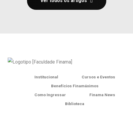
Ver todos os artigos
Institucional
Cursos e Eventos
Benefícios Finamáximos
Como Ingressar
Finama News
Biblioteca
Finama Exclusive
Av. Conselheiro Furtado, 2499