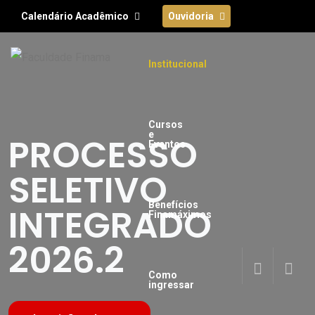
Calendário Acadêmico
Ouvidoria
Institucional
Cursos
e
PROCESSO
Eventos
SELETIVO
Benefícios
INTEGRADO
Finamáximos
2026.2
Como
ingressar