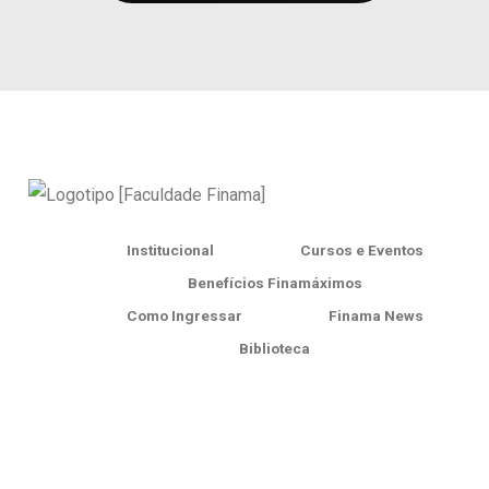
Institucional
Cursos e Eventos
Benefícios Finamáximos
Como Ingressar
Finama News
Biblioteca
Finama Exclusive
Av. Conselheiro Furtado, 2499
CEP: 66063-060 - Cremação - Belém/PA
+55 (91) 98121-2525