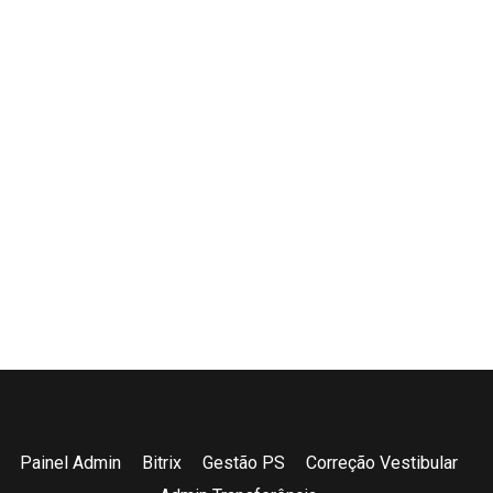
atendimento@finamaadvocacia.com.br
Escritório Jurídico Modelo
ED. BELÉM METROPOLITAN
Av. Conselheiro Furtado, 2391, sala 1108, Bairro:
Cremação, Belém/PA
(entre av. Alcindo Cacela e TV. 14 de Março)
+55 (91) 99374-6132
Finama Batista Campos
Tv. Padre Eutíquio, 1730, Batista Campos, Belém/PA - CEP:
66033-720
Painel Admin
Bitrix
Gestão PS
Correção Vestibular