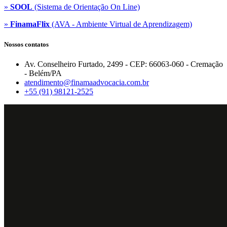
»
SOOL
(Sistema de Orientação On Line)
»
FinamaFlix
(AVA - Ambiente Virtual de Aprendizagem)
Nossos contatos
Av. Conselheiro Furtado, 2499 - CEP: 66063-060 - Cremação
- Belém/PA
atendimento@finamaadvocacia.com.br
+55 (91) 98121-2525